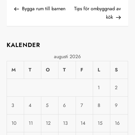
I
Previous
Next
Bygga rum till barnen
Tips för ombyggnad av
Post
Post
kök
n
l
KALENDER
ä
augusti 2026
g
M
T
O
T
F
L
S
g
1
2
s
3
4
5
6
7
8
9
n
a
10
11
12
13
14
15
16