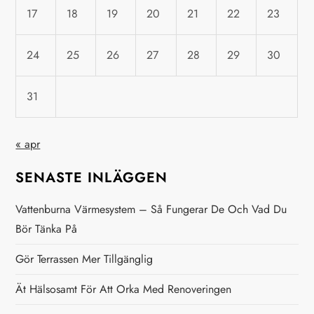
v
17
18
19
20
21
22
23
i
24
25
26
27
28
29
30
g
31
e
r
« apr
i
SENASTE INLÄGGEN
n
Vattenburna Värmesystem – Så Fungerar De Och Vad Du
Bör Tänka På
g
Gör Terrassen Mer Tillgänglig
Ät Hälsosamt För Att Orka Med Renoveringen