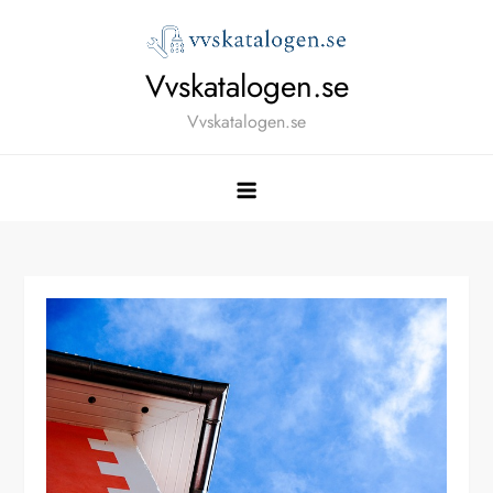
Skip
to
content
Vvskatalogen.se
Vvskatalogen.se