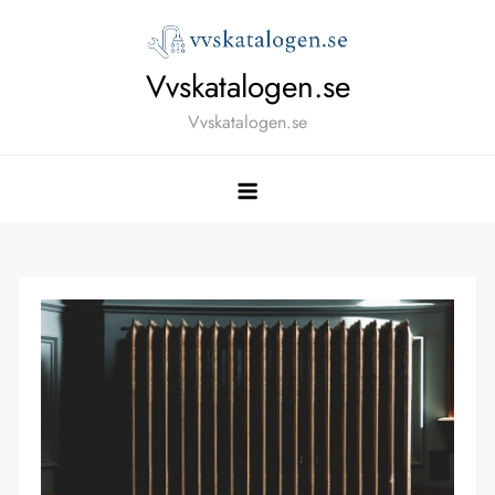
Skip
to
content
Vvskatalogen.se
Vvskatalogen.se