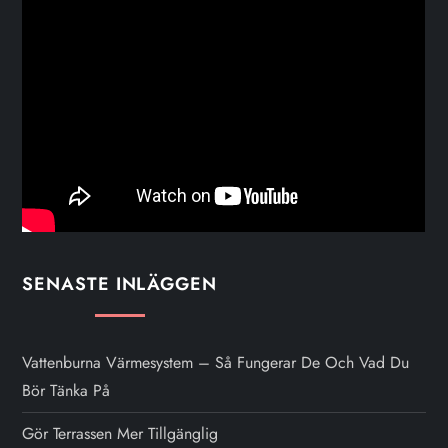
r
i
n
g
f
ö
SENASTE INLÄGGEN
r
i
Vattenburna Värmesystem – Så Fungerar De Och Vad Du
Bör Tänka På
n
Gör Terrassen Mer Tillgänglig