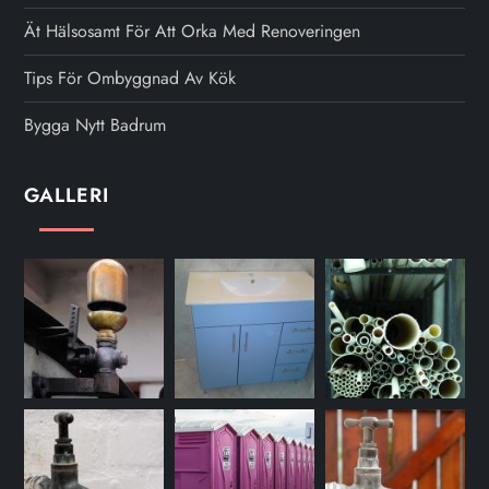
l
Ät Hälsosamt För Att Orka Med Renoveringen
ä
Tips För Ombyggnad Av Kök
g
Bygga Nytt Badrum
g
GALLERI