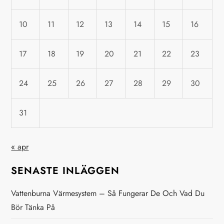
n
a
10
11
12
13
14
15
16
v
17
18
19
20
21
22
23
i
24
25
26
27
28
29
30
g
31
e
r
« apr
i
SENASTE INLÄGGEN
n
Vattenburna Värmesystem – Så Fungerar De Och Vad Du
Bör Tänka På
g