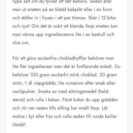
nypa salt om du tycker att det behövs. Sedan brer
man ut smeten på en klädd bakplåt eller i en form
och ställer in i frysen i ett par timmar. Skär i 12 bitar
och njut! Om det är svårt att blanda ihop smeten kan
man värma upp ingredienserna lite i en kastrull och
röra om.
För att göra sockerfria chokladtryfflar behöver man
lite fler ingredienser men det är fortfarande enkelt. Du
behöver 100 gram sockerfri mörk choklad, 20 gram
smör, 1 dl vispgrädde, lite romarom efter smak eller
vaniljpulver. Smaka av med sötningsmedel (helst
stevia) och rulla i kakao. Först kokar du upp grädden
och rör ner resten tills allting har smält ihop. Låt
svalna i kyl eller frys och rulla sedan till runda bollar.
Utsökt!