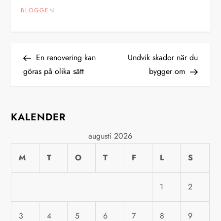
BLOGGEN
I
Previous
Next
En renovering kan
Undvik skador när du
Post
Post
göras på olika sätt
bygger om
n
l
KALENDER
ä
augusti 2026
g
M
T
O
T
F
L
S
g
1
2
s
3
4
5
6
7
8
9