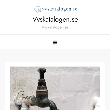
Skip
to
content
Vvskatalogen.se
Vvskatalogen.se