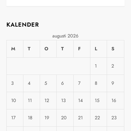
n
l
KALENDER
ä
augusti 2026
g
M
T
O
T
F
L
S
g
1
2
s
3
4
5
6
7
8
9
n
a
10
11
12
13
14
15
16
v
17
18
19
20
21
22
23
i