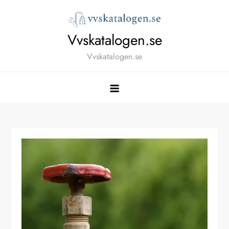
Skip
to
content
Vvskatalogen.se
Vvskatalogen.se