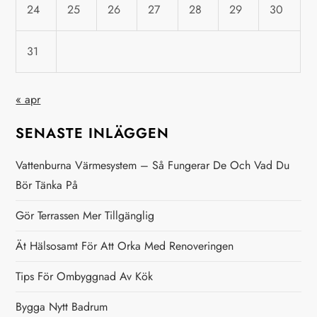
24
25
26
27
28
29
30
g
31
e
r
« apr
i
SENASTE INLÄGGEN
n
Vattenburna Värmesystem – Så Fungerar De Och Vad Du
Bör Tänka På
g
Gör Terrassen Mer Tillgänglig
Ät Hälsosamt För Att Orka Med Renoveringen
Tips För Ombyggnad Av Kök
Bygga Nytt Badrum