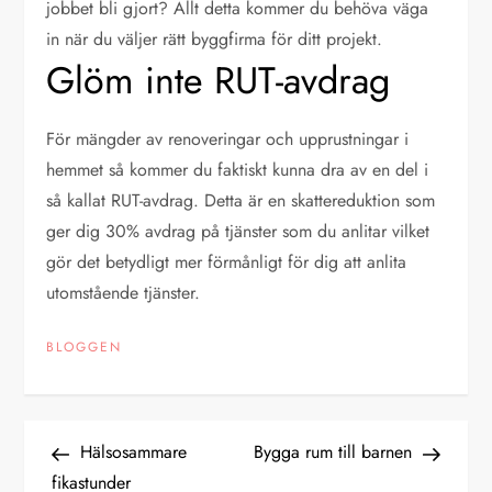
jobbet bli gjort? Allt detta kommer du behöva väga
in när du väljer rätt byggfirma för ditt projekt.
Glöm inte RUT-avdrag
För mängder av renoveringar och upprustningar i
hemmet så kommer du faktiskt kunna dra av en del i
så kallat RUT-avdrag. Detta är en skattereduktion som
ger dig 30% avdrag på tjänster som du anlitar vilket
gör det betydligt mer förmånligt för dig att anlita
utomstående tjänster.
BLOGGEN
I
Previous
Next
Hälsosammare
Bygga rum till barnen
Post
Post
fikastunder